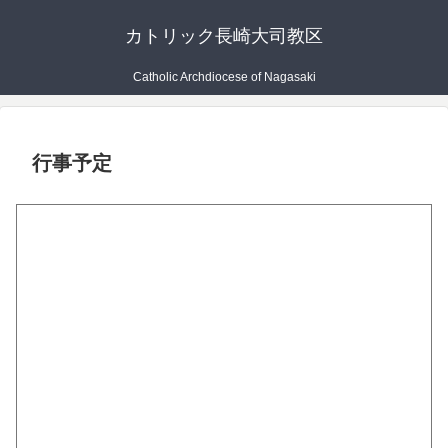
カトリック長崎大司教区
Catholic Archdiocese of Nagasaki
行事予定