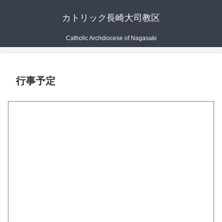
カトリック長崎大司教区
Catholic Archdiocese of Nagasaki
行事予定