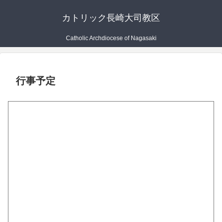
カトリック長崎大司教区
Catholic Archdiocese of Nagasaki
行事予定