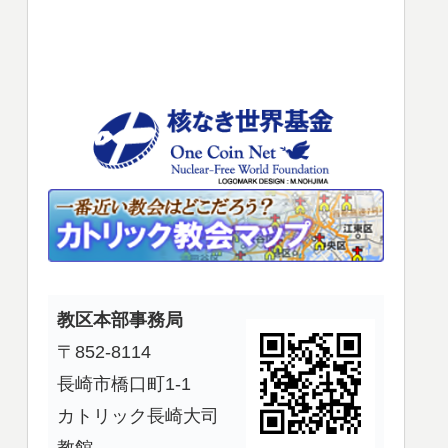
使
っ
て
く
だ
さ
い。
教区本部事務局
〒852-8114
長崎市橋口町1-1
カトリック長崎大司
教館