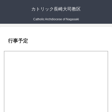
カトリック長崎大司教区
Catholic Archdiocese of Nagasaki
行事予定