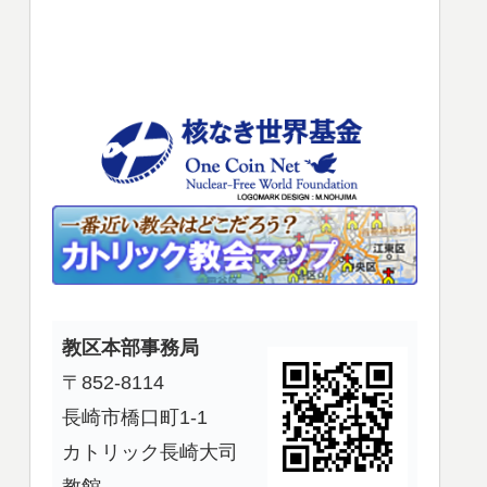
使
っ
て
く
だ
さ
い。
教区本部事務局
〒852-8114
長崎市橋口町1-1
カトリック長崎大司
教館