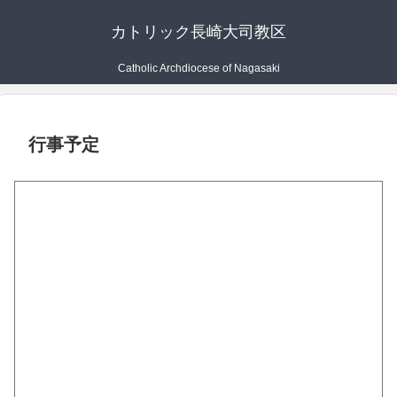
カトリック長崎大司教区
Catholic Archdiocese of Nagasaki
行事予定