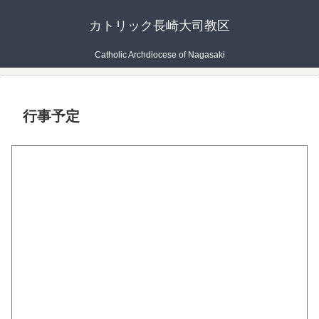
カトリック長崎大司教区
Catholic Archdiocese of Nagasaki
行事予定