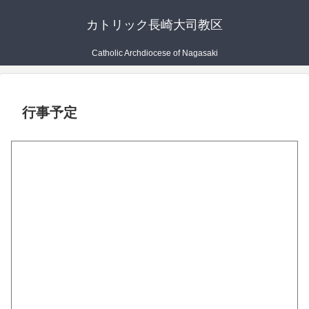
カトリック長崎大司教区
Catholic Archdiocese of Nagasaki
行事予定