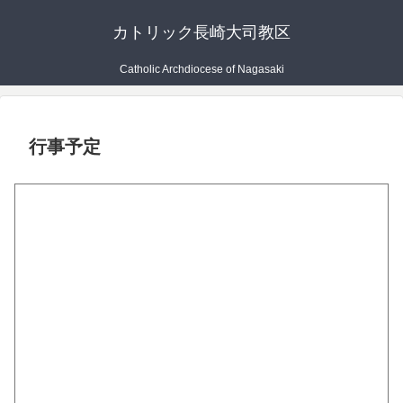
カトリック長崎大司教区
Catholic Archdiocese of Nagasaki
行事予定