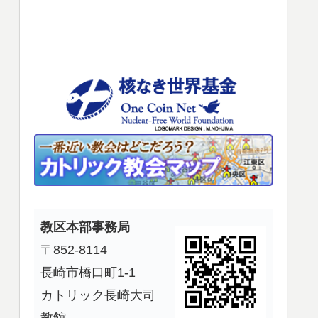
使
っ
て
く
だ
さ
い。
教区本部事務局
〒852-8114
長崎市橋口町1-1
カトリック長崎大司
教館